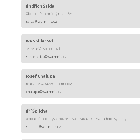
Jindřich Šalda
Obchodně technický manažer
salda@warmnis.cz
Iva Spillerová
sekretariát společnosti
sekretariat@warmnis.cz
Josef Chalupa
realizace zakázek - technologie
chalupa@warmnis.cz
Jiří Šplíchal
vedoucí řídicích systémů, realizace zakázek - MaR a řídicí systémy
splichal@warmnis.cz